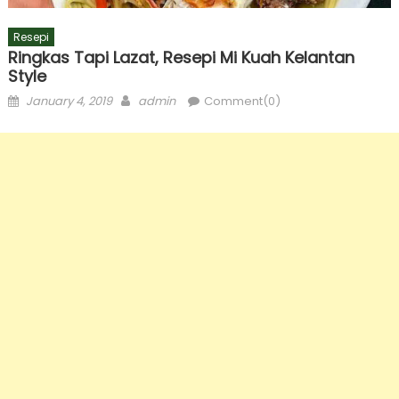
Resepi
Ringkas Tapi Lazat, Resepi Mi Kuah Kelantan
Style
Posted
Author
January 4, 2019
admin
Comment(0)
on