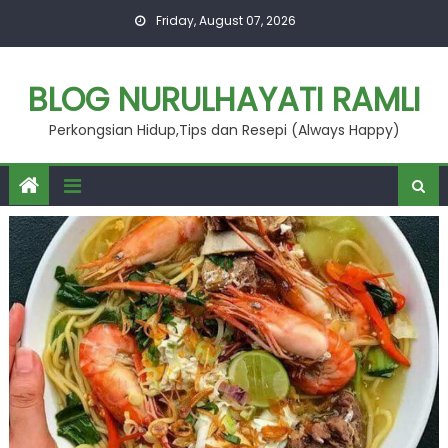
Skip
Friday, August 07, 2026
to
content
BLOG NURULHAYATI RAMLI
Perkongsian Hidup,Tips dan Resepi (Always Happy)