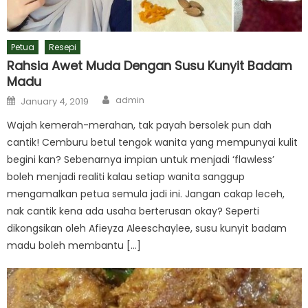
Petua
Resepi
Rahsia Awet Muda Dengan Susu Kunyit Badam
Madu
Author
Posted
admin
January 4, 2019
on
Wajah kemerah-merahan, tak payah bersolek pun dah
cantik! Cemburu betul tengok wanita yang mempunyai kulit
begini kan? Sebenarnya impian untuk menjadi ‘flawless’
boleh menjadi realiti kalau setiap wanita sanggup
mengamalkan petua semula jadi ini. Jangan cakap leceh,
nak cantik kena ada usaha berterusan okay? Seperti
dikongsikan oleh Afieyza Aleeschaylee, susu kunyit badam
madu boleh membantu […]