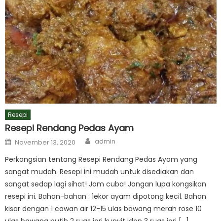
Resepi
Resepi Rendang Pedas Ayam
Author
Posted
admin
November 13, 2020
on
Perkongsian tentang Resepi Rendang Pedas Ayam yang
sangat mudah. Resepi ini mudah untuk disediakan dan
sangat sedap lagi sihat! Jom cuba! Jangan lupa kongsikan
resepi ini. Bahan-bahan : 1ekor ayam dipotong kecil. Bahan
kisar dengan 1 cawan air 12-15 ulas bawang merah rose 10
ulas bawang putih 2 ruas jari kunyit idop 3 ruas jari […]