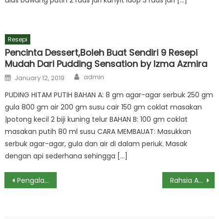
Resepi
Pencinta Dessert,Boleh Buat Sendiri 9 Resepi
Mudah Dari Pudding Sensation by Izma Azmira
Author
Posted
admin
January 12, 2019
on
PUDING HITAM PUTIH BAHAN A: 8 gm agar-agar serbuk 250 gm
gula 800 gm air 200 gm susu cair 150 gm coklat masakan
|potong kecil 2 biji kuning telur BAHAN B: 100 gm coklat
masakan putih 80 ml susu CARA MEMBAUAT: Masukkan
serbuk agar-agar, gula dan air di dalam periuk. Masak
dengan api sederhana sehingga […]
Post
Pengalaman Saya Bersalin di Andorra Women & Children Hospital Seri Kembangan
Rahsia Awet Muda Dengan Susu Kunyit Badam Madu
navigation