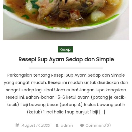
Resepi
Resepi Sup Ayam Sedap dan Simple
Perkongsian tentang Resepi Sup Ayam Sedap dan Simple
yang sangat mudah. Resepi ini mudah untuk disediakan dan
sangat sedap lagi sihat! Jom cuba! Jangan lupa kongsikan
resepi ini. Bahan-bahan : 5-6 ketul ayam (potong je kecik-
kecik) 1 biji bawang besar (potong 4) 5 ulas bawang putih
(ketuk) 1 inci halia 1 sup bunjut 1 biji […]
Posted
Author
August 17, 2020
admin
Comment(0)
on