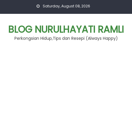
Skip
Saturday, August 08, 2026
to
content
BLOG NURULHAYATI RAMLI
Perkongsian Hidup,Tips dan Resepi (Always Happy)