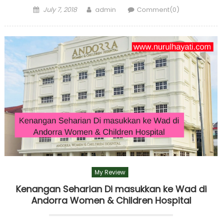
Posted
Author
July 7, 2018
admin
Comment(0)
on
My Review
Kenangan Seharian Di masukkan ke Wad di
Andorra Women & Children Hospital