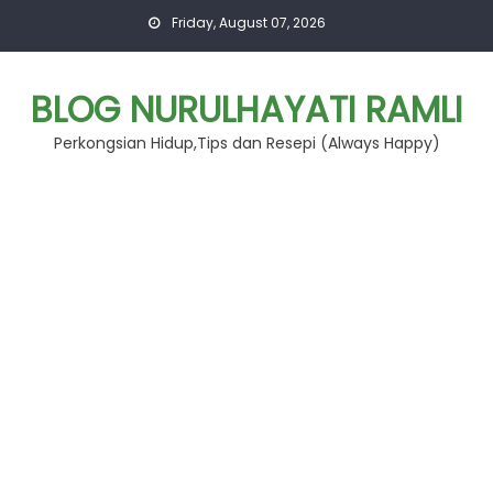
Skip
Friday, August 07, 2026
to
content
BLOG NURULHAYATI RAMLI
Perkongsian Hidup,Tips dan Resepi (Always Happy)