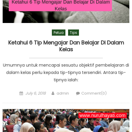
Petua
Tips
Ketahui 6 Tip Mengajar Dan Belajar Di Dalam
Kelas
Umumnya untuk mencapai sesuatu objektif pembelajaran di
dalam kelas perlu kepada tip-tipnya tersendiri. Antara tip-
tipnya ialah:
Posted
Author
July 6, 2018
admin
Comment(0)
on