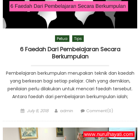
Petua
Tips
6 Faedah Dari Pembelajaran Secara
Berkumpulan
Pembelajaran berkumpulan merupakan teknik dan kaedah
yang berkesan bagi setiap pelajar. Oleh yang demikian,
penilaian perlu dilakukan untuk mencari faedah tersebut.
Antara faedah dari pembelajaran berkumpulan ialah;
Posted
Author
July 8, 2018
admin
Comment(0)
on