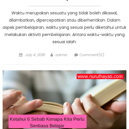
Waktu merupakan sesuatu yang tidak boleh dikawal,
dilambatkan, dipercepatkan atau diberhentikan. Dalam
aspek pembelajaran, waktu yang sesuai perlu diketahui untuk
melakukan aktiviti pembelajaran. Antara waktu-waktu yang
sesuai ialah:
Posted
Author
July 4, 2018
admin
Comment(0)
on