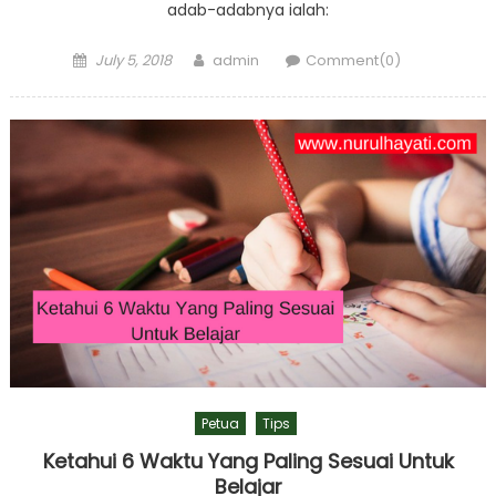
adab-adabnya ialah:
Posted
Author
July 5, 2018
admin
Comment(0)
on
Petua
Tips
Ketahui 6 Waktu Yang Paling Sesuai Untuk
Belajar