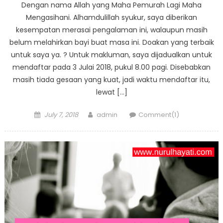
Dengan nama Allah yang Maha Pemurah Lagi Maha
Mengasihani. Alhamdulillah syukur, saya diberikan
kesempatan merasai pengalaman ini, walaupun masih
belum melahirkan bayi buat masa ini. Doakan yang terbaik
untuk saya ya. ? Untuk makluman, saya dijadualkan untuk
mendaftar pada 3 Julai 2018, pukul 8.00 pagi. Disebabkan
masih tiada gesaan yang kuat, jadi waktu mendaftar itu,
lewat […]
Posted
Author
July 7, 2018
admin
Comment(1)
on