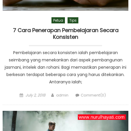
Petua
Tips
7 Cara Penerapan Pembelajaran Secara
Konsisten
Pembelajaran secara konsisten ialah pembelajaran
seimbang yang menekankan dari aspek pembangunan
jasmani, intelek dan rohani. Bagi memastikan penerapan ini
berkesan terdapat beberapa cara yang harus ditekankan.
Antaranya ialah;
Posted
Author
July 2, 2018
admin
Comment(0)
on