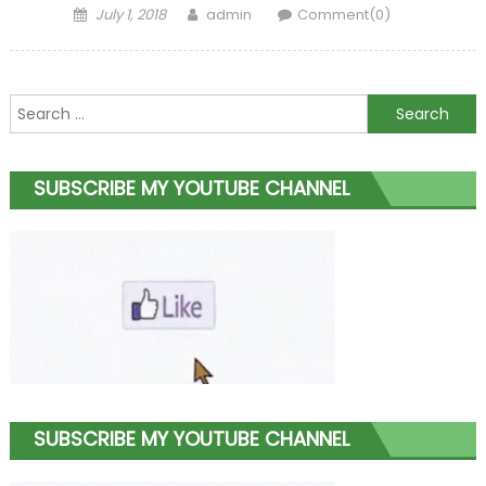
Posted
Author
July 1, 2018
admin
Comment(0)
on
Search
for:
SUBSCRIBE MY YOUTUBE CHANNEL
SUBSCRIBE MY YOUTUBE CHANNEL