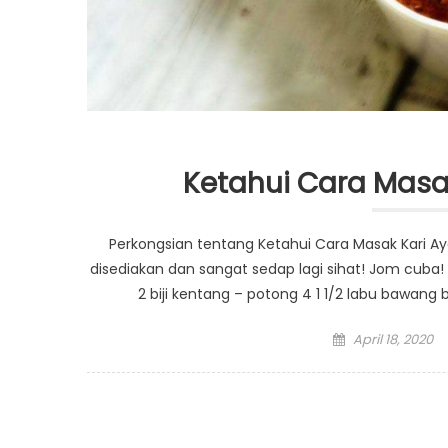
Ketahui Cara Masa
Perkongsian tentang Ketahui Cara Masak Kari A
disediakan dan sangat sedap lagi sihat! Jom cuba! 
2 biji kentang – potong 4 1 1/2 labu bawang be
Posted
April 18, 2020
on