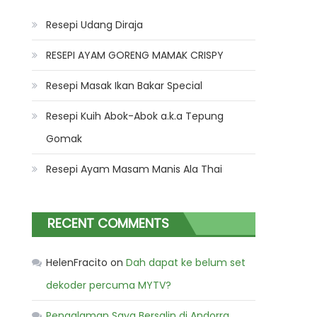
Resepi Udang Diraja
RESEPI AYAM GORENG MAMAK CRISPY
Resepi Masak Ikan Bakar Special
Resepi Kuih Abok-Abok a.k.a Tepung
Gomak
Resepi Ayam Masam Manis Ala Thai
RECENT COMMENTS
HelenFracito
on
Dah dapat ke belum set
dekoder percuma MYTV?
Pengalaman Saya Bersalin di Andorra