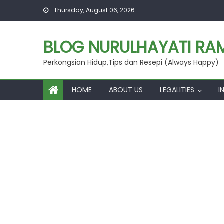
Skip
Thursday, August 06, 2026
to
content
BLOG NURULHAYATI RAM
Perkongsian Hidup,Tips dan Resepi (Always Happy)
HOME
ABOUT US
LEGALITIES
I