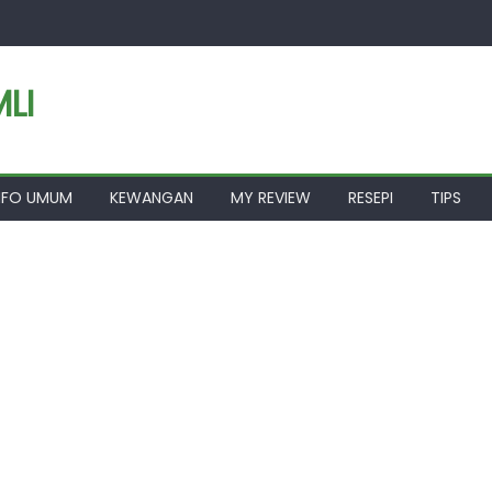
LI
NFO UMUM
KEWANGAN
MY REVIEW
RESEPI
TIPS