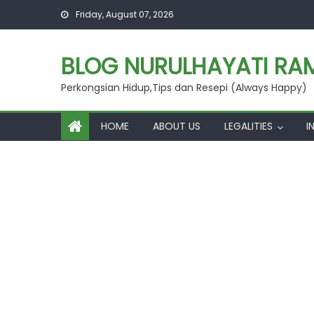
Skip
Friday, August 07, 2026
to
content
BLOG NURULHAYATI RAM
Perkongsian Hidup,Tips dan Resepi (Always Happy)
HOME
ABOUT US
LEGALITIES
I