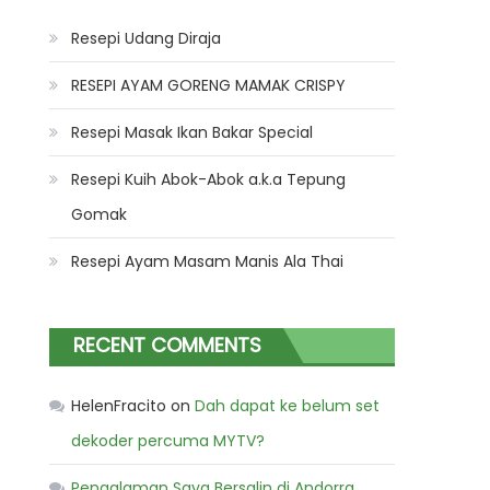
Resepi Udang Diraja
RESEPI AYAM GORENG MAMAK CRISPY
Resepi Masak Ikan Bakar Special
Resepi Kuih Abok-Abok a.k.a Tepung
Gomak
Resepi Ayam Masam Manis Ala Thai
RECENT COMMENTS
HelenFracito
on
Dah dapat ke belum set
dekoder percuma MYTV?
Pengalaman Saya Bersalin di Andorra