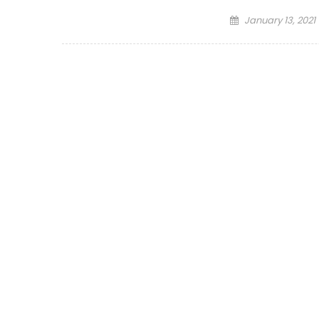
Posted
January 13, 2021
on