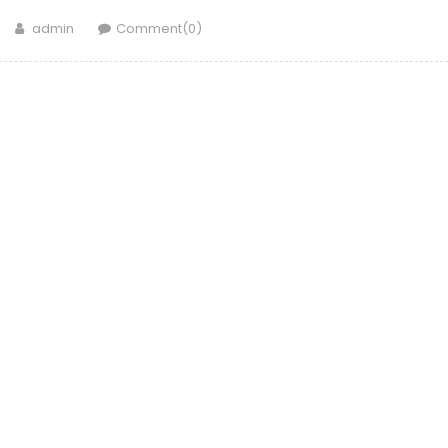
Author
admin
Comment(0)